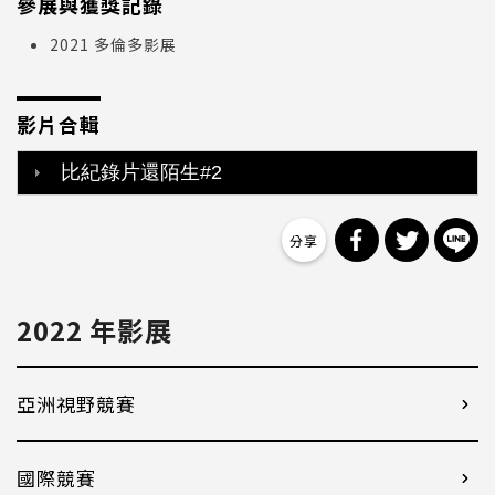
參展與獲獎記錄
2021 多倫多影展
影片合輯
比紀錄片還陌生#2
分享到 Facebo
分享到 Tw
分
2022 年影展
亞洲視野競賽
國際競賽