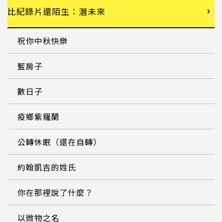
比紀錄片還陌生：潛未來
祝你中秋快樂
藍房子
數日子
疫鄉紫羅蘭
公轉休眠（還在自轉）
約翰凱吉的姓氏
你在那裡說了什麼？
以微物之名