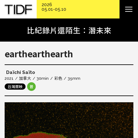
2026
05.01-05.10
比紀錄片還陌生：潛未來
earthearthearth
Daïchi Saïto
2021
加拿大
30min
彩色
35mm
台灣首映
普