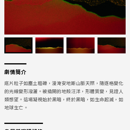
劇情簡介
底片粒子如塵土粗礫，漫淹安地斯山脈天際，隨逐格變化
的光線變形潑灑。被撬開的地殼汪洋，形體質變，見證人
類想望。這場凝視始於黑暗，終於黑暗，如生命起滅，如
地球生亡。