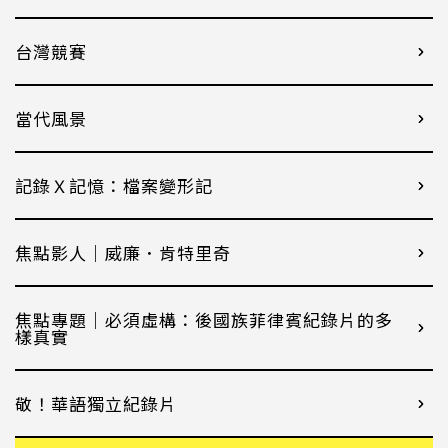
台灣競賽
當代風景
記錄Ｘ記憶：檔案變形記
焦點影人｜威廉．肯特里奇
焦點專題｜必須虛構：後國族菲律賓紀錄片的多
樣真實
敬！華語獨立紀錄片